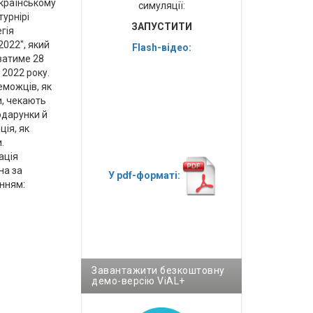
українському
симуляції:
турнірі
ЗАПУСТИТИ
гія
2022", який
Flash-відео:
ватиме 28
 2022 року.
еможців, як
, чекають
одарунки й
ція, як
.
ація
на за
У pdf-форматі:
нням:
Завантажити безкоштовну
демо-версію ViAL+