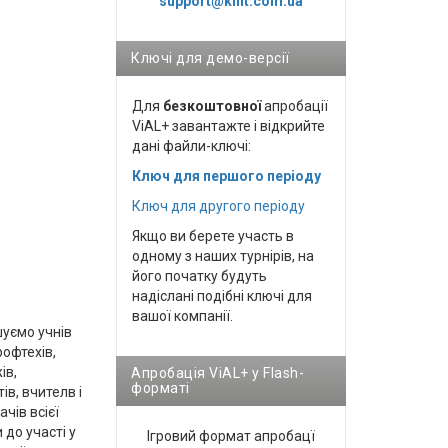
support@kint.com.ua
Ключі для демо-версії
Для
безкоштовної
апробації
ViAL+ завантажте і відкрийте
дані файли-ключі:
Ключ для першого періоду
Ключ для другого періоду
Якщо ви берете участь в
одному з наших турнірів, на
його початку будуть
надіслані подібні ключі для
вашої компанії.
уємо учнів
рофтехів,
ів,
Апробація ViAL+ у Flash-
форматі
ів, вчителв і
чів всієї
 до участі у
Ігровий формат апробацї