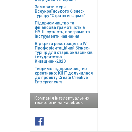
Замовити мерч
Всеукраїнського бізнес-
турніру "Стратегія фірми"
Підприємництво та
фінансова грамотність в
НУШ: сутність, програми та
інструменти навчання
Відкрита реєстрація на ІV
Профорієнтаційний бізнес-
турнір для старшокласників
і студентства
Київщини-2020
Творимо підприємництво
креативно: КІНТ долучилася
до проекту Сreate Creative
Entrepreneurs
Компанія інтелектуальних
технологій на Facebook