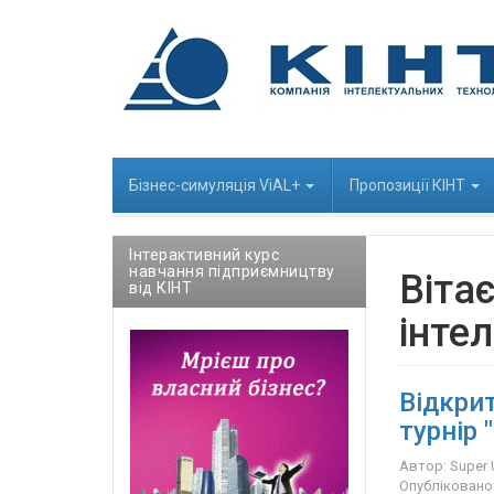
Бізнес-cимуляція ViAL+
Пропозиції КІНТ
Інтерактивний курс
навчання підприємництву
Віта
від КІНТ
інте
Відкрит
турнір 
Автор:
Super 
Опубліковано: