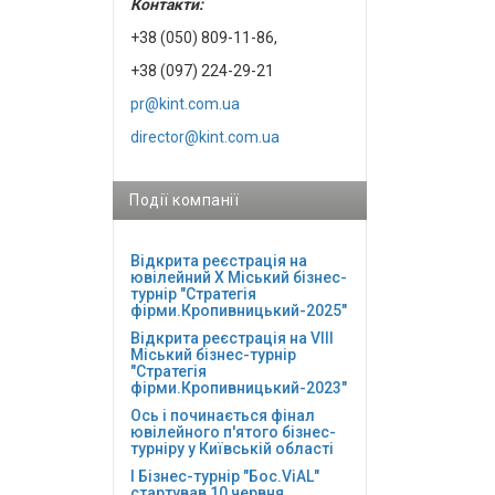
Контакти:
+38 (050) 809-11-86,
+38 (097) 224-29-21
pr@kint.com.ua
director@kint.com.ua
Події компанії
Відкрита реєстрація на
ювілейний Х Міський бізнес-
турнір "Стратегія
фірми.Кропивницький-2025"
Відкрита реєстрація на VІІІ
Міський бізнес-турнір
"Стратегія
фірми.Кропивницький-2023"
Ось і починається фінал
ювілейного п'ятого бізнес-
турніру у Київській області
І Бізнес-турнір "Бос.ViAL"
стартував 10 червня