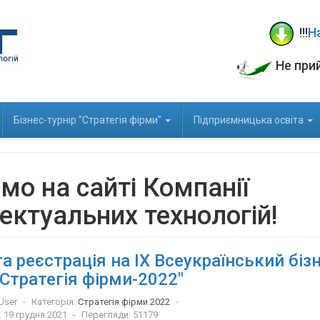
!!!
Н
Не при
Бізнес-турнір "Стратегія фірми"
Підприємницька освіта
ємо на сайті Компанії
лектуальних технологій!
а реєстрація на IX Всеукраїнський бізн
"Стратегія фірми-2022"
User
Категорія:
Стратегія фірми 2022
 19 грудня 2021
Перегляди: 51179