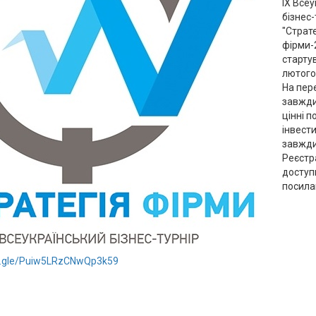
IX Все
бізнес-
"Страте
фірми-
старту
лютого
На пер
завжди
цінні п
інвести
завжди
Реєстр
доступ
посила
ms.gle/Puiw5LRzCNwQp3k59