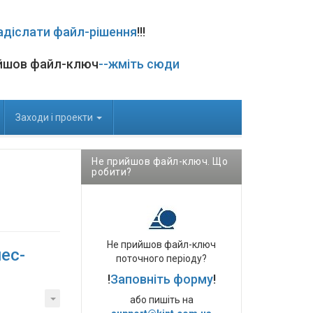
адіслати файл-рішення
!!!
йшов файл-ключ
--жміть сюди
Заходи і проекти
Не прийшов файл-ключ. Що
робити?
Не прийшов файл-ключ
ес-
поточного періоду?
!
Заповніть форму
!
або пишіть на