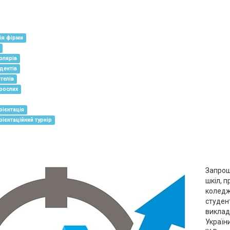
ія фірми
олярів
дентів
телів
рослих
ієнтація
ієнтаційний турнір
Запрош
шкіл, п
коледж
студент
виклада
України