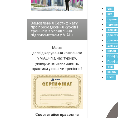
vial
kint
стратег
Замовлення Сертифікату
турніри
про проходження курсів і
для шк
тренінгів з управління
підприємством у ViAL+
для сту
для вчи
для до
Маєш
ВиАЛ+
досвід керування компанією
Профор
у ViAL+ під час турніру,
Профор
університетських занять,
учні
практики у виші чи тренінгів?
школи
НУШ
Cкористайся правом на