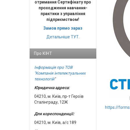
отримання Сертифікату про
проходження навчання-
практики з управління
підприємством!
Замов прямо зараз
Детальніше
ТУТ
.
Про КІНТ
Інформація про ТОВ
"Компанія інтелектуальних
технологій
"
Юридична адреса:
04210, м. Київ, пр-т Героїв
Сталінграду, 12Ж
https://for
Для кореспонденції:
04210, м. Київ, а/с 189