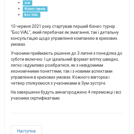
vial
бізнес турнір
Бос.ViAL
10 червня 2021 року стартував перший бізнес-турнір
"Бос.ViAL", який перебачає як змагання, так і детальну
консультацію щодо управління компанією в кризових
умовах.
Учасники приймають рішення до 3 липня з понеділка до
суботи включно. І це ідеальний формат влітку швидко,
легко і вдумливо розібратися, як з невідомими
економічними поняттями, так і з новими аспектами
управління в кризових умовах. Кожного вівторка і
четвер спілкуємося з учасниками в Зум-зустрічі.
На завершенні будуть винагороджено 4 переможці і всі
учасники сертифікатами.
Наступна