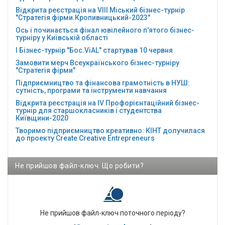
Відкрита реєстрація на VІІІ Міський бізнес-турнір
"Стратегія фірми.Кропивницький-2023"
Ось і починається фінал ювілейного п'ятого бізнес-
турніру у Київській області
І Бізнес-турнір "Бос.ViAL" стартував 10 червня
Замовити мерч Всеукраїнського бізнес-турніру
"Стратегія фірми"
Підприємництво та фінансова грамотність в НУШ:
сутність, програми та інструменти навчання
Відкрита реєстрація на ІV Профорієнтаційний бізнес-
турнір для старшокласників і студентства
Київщини-2020
Творимо підприємництво креативно: КІНТ долучилася
до проекту Сreate Creative Entrepreneurs
Не прийшов файл-ключ. Що робити?
Не прийшов файл-ключ поточного періоду?