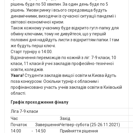
рішень буде по 50 хвилин. За один день буде по 5
рішень. Умови ринку і всього середовища будуть
динамічними, виходячи із сучасної ситуації пандемії і
світової економічної кризи.
Також кожному учаснику буде відкрито гугл-папку для
обміну ключами, тому не дивуйтеся, що у першій
половині дня надійдуть листи з відкриттям папки. І там
же будуть перші ключі.
Старт турніру о 14:00.
Відзначення переможців по кожній з ліг: 7-9 класи, 10
класи, 11 класи й учні закладів професійно-технічної
освіти, коледжів.
Увага!
Студенти закладів вищої освіти м.Києва йдуть
поза конкурсом. Оскільки турнір є обласним і
профінансовано участь учнів закладів освіти в Київській
області.
Графік проходження фіналу
Ліга 7-9 класи
Час
Захід
Початок
Завершення
Четвер-субота (25-26.11.2021)
14:00
-
14:50
Прийняття рішення