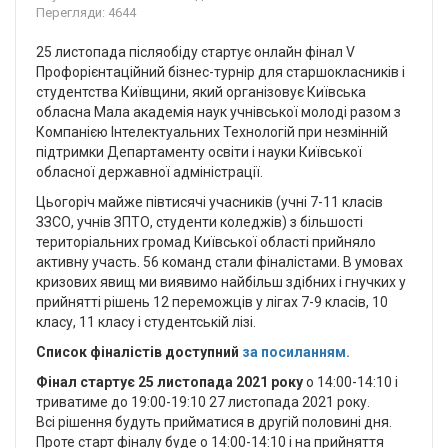
Перегляди: 4644
25 листопада післяобіду стартує онлайн фінал V
Профорієнтаційний бізнес-турнір для старшокласників і
студентства Київщини, який організовує Київська
обласна Мала академія наук учнівської молоді разом з
Компанією Інтелектуальних Технологій при незмінній
підтримки Департаменту освіти і науки Київської
обласної державної адміністрації.
Цьогоріч майже півтисячі учасників (учні 7-11 класів
ЗЗСО, учнів ЗПТО, студенти коледжів) з більшості
територіальних громад Київської області прийняло
активну участь. 56 команд стали фіналістами. В умовах
кризових явищ ми виявимо найбільш здібних і гнучких у
прийнятті рішень 12 переможців у лігах 7-9 класів, 10
класу, 11 класу і студентській лізі.
Список фіналістів доступний
за посиланням.
Фінал стартує 25 листопада 2021 року
о 14:00-14:10 і
триватиме до 19:00-19:10 27 листопада 2021 року.
Всі рішення будуть прийматися в другій половині дня.
Проте старт фіналу буде о 14:00-14:10 і на прийняття