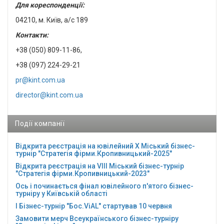
Для кореспонденції:
04210, м. Київ, а/с 189
Контакти:
+38 (050) 809-11-86,
+38 (097) 224-29-21
pr@kint.com.ua
director@kint.com.ua
Події компанії
Відкрита реєстрація на ювілейний Х Міський бізнес-
турнір "Стратегія фірми.Кропивницький-2025"
Відкрита реєстрація на VІІІ Міський бізнес-турнір
"Стратегія фірми.Кропивницький-2023"
Ось і починається фінал ювілейного п'ятого бізнес-
турніру у Київській області
І Бізнес-турнір "Бос.ViAL" стартував 10 червня
Замовити мерч Всеукраїнського бізнес-турніру