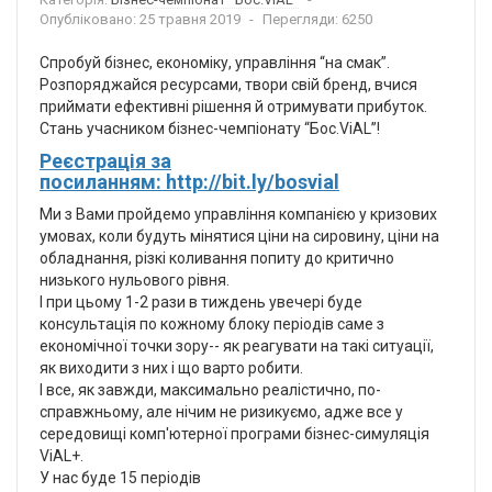
Опубліковано: 25 травня 2019
Перегляди: 6250
Cпробуй бізнес, економіку, управління “на смак”.
Розпоряджайся ресурсами, твори свій бренд, вчися
приймати ефективні рішення й отримувати прибуток.
Стань учасником бізнес-чемпіонату “Бос.ViAL”!
Реєстрація за
посиланням: http://bit.ly/bosvial
Ми з Вами пройдемо управління компанією у кризових
умовах, коли будуть мінятися ціни на сировину, ціни на
обладнання, різкі коливання попиту до критично
низького нульового рівня.
І при цьому 1-2 рази в тиждень увечері буде
консультація по кожному блоку періодів саме з
економічної точки зору-- як реагувати на такі ситуації,
як виходити з них і що варто робити.
І все, як завжди, максимально реалістично, по-
справжньому, але нічим не ризикуємо, адже все у
середовищі комп'ютерної програми бізнес-симуляція
ViAL+.
У нас буде 15 періодів