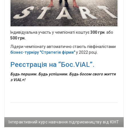
Індивідуальна участь у чемпіонаті коштує
300
грн
. або
500 грн.
Лідери чемпіонату автоматично стають півфіналістами
бізнес-турніру "Стратегія фірми"
у 2022 році.
Реєстрація на “Бос.ViAL”.
Будь першим. Будь успішним. Будь босом cвого життя
з ViAL+!
Інтерактивний курс навчання підприємництву від КІНТ