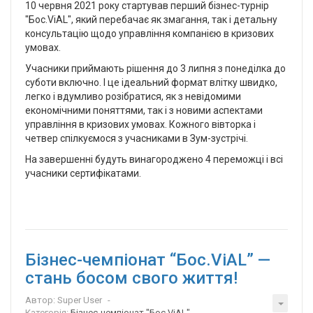
10 червня 2021 року стартував перший бізнес-турнір
"Бос.ViAL", який перебачає як змагання, так і детальну
консультацію щодо управління компанією в кризових
умовах.
Учасники приймають рішення до 3 липня з понеділка до
суботи включно. І це ідеальний формат влітку швидко,
легко і вдумливо розібратися, як з невідомими
економічними поняттями, так і з новими аспектами
управління в кризових умовах. Кожного вівторка і
четвер спілкуємося з учасниками в Зум-зустрічі.
На завершенні будуть винагороджено 4 переможці і всі
учасники сертифікатами.
Бізнес-чемпіонат “Бос.ViAL” —
стань босом свого життя!
Автор:
Super User
Категорія:
Бізнес-чемпіонат "Бос.ViAL"