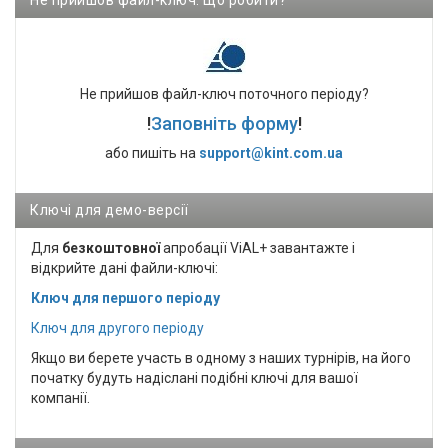
Не прийшов файл-ключ. Що робити?
Не прийшов файл-ключ поточного періоду?
!
Заповніть форму
!
або пишіть на
support@kint.com.ua
Ключі для демо-версії
Для
безкоштовної
апробації ViAL+ завантажте і
відкрийте дані файли-ключі:
Ключ для першого періоду
Ключ для другого періоду
Якщо ви берете участь в одному з наших турнірів, на його
початку будуть надіслані подібні ключі для вашої
компанії.