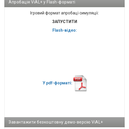
Апробація ViAL+ у Flash-форматі
Ігровий формат апробацї симуляції:
ЗАПУСТИТИ
Flash-відео:
У pdf-форматі:
Завантажити безкоштовну демо-версію ViAL+