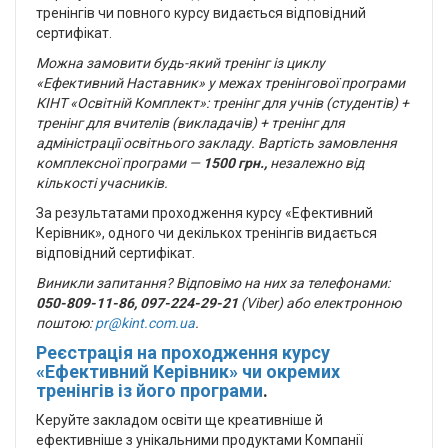
тренінгів чи повного курсу видається відповідний
сертифікат.
Можна замовити будь-який тренінг із циклу
«Ефективний Наставник» у межах тренінгової програми
КІНТ «Освітній Комплект»: тренінг для учнів (студентів) +
тренінг для вчителів (викладачів) + тренінг для
адміністрації освітнього закладу. Вартість замовлення
комплексної програми —
1500
грн.
,
незалежно від
кількості учасників.
За результатами проходження курсу «Ефективний
Керівник», одного чи декількох тренінгів видається
відповідний сертифікат.
Виникли запитання? Відповімо на них за телефонами:
050-809-11-86, 097-224-29-21
(Viber) або електронною
поштою:
pr@kint.com.ua
.
Реєстрація на проходження курсу
«Ефективний Керівник» чи окремих
тренінгів із його програми
.
К
еруйте закладом освіти ще креативніше й
ефективніше з унікальними продуктами Компанії