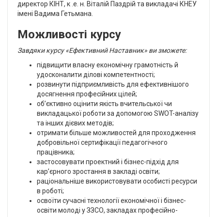
директор КІНТ, к .е. н. Віталій Паздрій та викладачі КНЕУ
імені Вадима Гетьмана.
Можливості курсу
Завдяки курсу «Ефективний Наставник» ви зможете:
підвищити власну економічну грамотність й
удосконалити ділові компетентності;
розвинути підприємливість для ефективнішого
досягнення професійних цілей;
об’єктивно оцінити якість вчительської чи
викладацької роботи за допомогою SWOT-аналізу
та інших дієвих методів;
отримати більше можливостей для проходження
добровільної сертифікації педагогічного
працівника;
застосовувати проектний і бізнес-підхід для
кар’єрного зростання в закладі освіти;
раціональніше використовувати особисті ресурси
в роботі;
освоїти сучасні технології економічної і бізнес-
освіти молоді у ЗЗСО, закладах професійно-