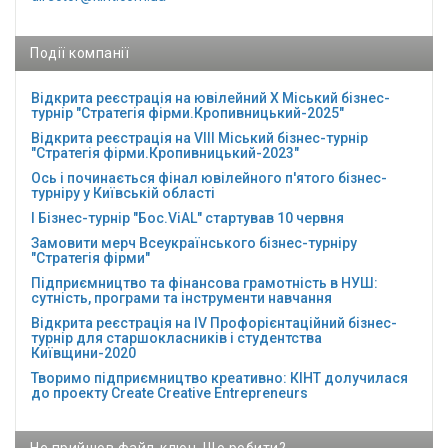
Події компанії
Відкрита реєстрація на ювілейний Х Міський бізнес-
турнір "Стратегія фірми.Кропивницький-2025"
Відкрита реєстрація на VІІІ Міський бізнес-турнір
"Стратегія фірми.Кропивницький-2023"
Ось і починається фінал ювілейного п'ятого бізнес-
турніру у Київській області
І Бізнес-турнір "Бос.ViAL" стартував 10 червня
Замовити мерч Всеукраїнського бізнес-турніру
"Стратегія фірми"
Підприємництво та фінансова грамотність в НУШ:
сутність, програми та інструменти навчання
Відкрита реєстрація на ІV Профорієнтаційний бізнес-
турнір для старшокласників і студентства
Київщини-2020
Творимо підприємництво креативно: КІНТ долучилася
до проекту Сreate Creative Entrepreneurs