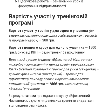
Підсумкова робота — ознайомчий урок із
формування підприємливості.
Вартість участі у тренінговій
програмі
Вартість участі у тренінгу для одного учасника
(за
умови замовлення лише одного або декількох тренінгів
із програми курсу)
— 300 грн.
Вартість повного курсу для одного учасника
— 1500
грн. Бонус від КІНТ— один тренінг безкоштовно!
Будь-який тренінг із циклу «Ефективний Наставник»
може бути замовлений у межах тренінгової програми
КІНТ «Освітній Комплект»: тренінг для учнів (студентів) +
тренінг для вчителів (викладачів) + тренінг для
адміністрації закладу освіти. Вартість замовлення
комплексної програми —
1500
грн.
,
незалежно від
кількості учасників.
За результатами проходження курсу «Ефективний
Наставник», одного чи декількох тренінгів видається
відповідний сертифікат.