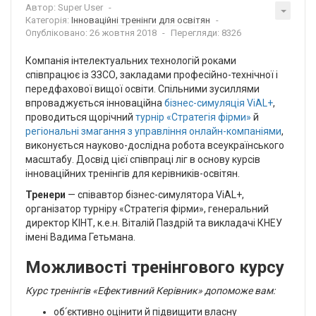
Автор:
Super User
Категорія:
Інноваційні тренінги для освітян
Опубліковано: 26 жовтня 2018
Перегляди: 8326
Компанія інтелектуальних технологій роками
співпрацює із ЗЗСО, закладами професійно-технічної і
передфахової вищої освіти. Спільними зусиллями
впроваджується інноваційна
бізнес-симуляція ViAL+
,
проводиться щорічний
турнір «Стратегія фірми»
й
регіональні змагання з управління онлайн-компаніями
,
виконується науково-дослідна робота всеукраїнського
масштабу. Досвід цієї співпраці ліг в основу курсів
інноваційних тренінгів для керівників-освітян.
Тренери
— співавтор бізнес-симулятора ViAL+,
організатор турніру «Стратегія фірми», генеральний
директор КІНТ, к.е.н. Віталій Паздрій та викладачі КНЕУ
імені Вадима Гетьмана.
Можливості тренінгового курсу
Курс тренінгів «Ефективний Керівник» допоможе вам:
об՛єктивно оцінити й підвищити власну