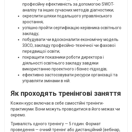
професійну ефективність за допомогою SWOT-
аналізу та інших сучасних методів діагностики;
окреслити шляхи подальшого управлінського
зростання;
успішно пройти сертифікацію керівника освітнього
закладу;
побудувати чи вдосконалити економічну модель
ЗЗСО, закладу професійно-технічної чи фахової
передвищої освіти;
покращити показники роботи директора і
діяльності освітнього закладу завдяки
використанню проектного і бізнес-підходів;
ефективно застосовувати ресурси організації та
управляти змінами в ній.
Як проходять тренінгові заняття
Кожен курс включає в себе самостійні тренінги-
практикуми. Вони можуть проводитися в його межах чи
окремо.
Тривалість одного тренінгу — 5 годин. Формат
проведення — очний тренінг або дистанційний (вебінар,