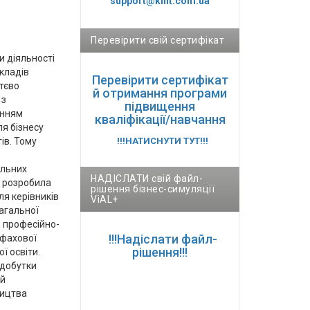
support@kint.com.ua
Перевірити свій сертифікат
и діяльності
акладів
Перевірити сертифікат
тєво
й отримання програми
 з
підвищення
анням
кваліфікації/навчання
я бізнесу
ів. Тому
!!!НАТИСНУТИ ТУТ!!!
альних
НАДІСЛАТИ свій файл-
й розробила
рішення бізнес-симуляції
ля керівників
ViAL+
агальної
, професійно-
!!!Надіслати файл-
і фахової
рішення!!!
ї освіти.
здобутки
 й
ицтва