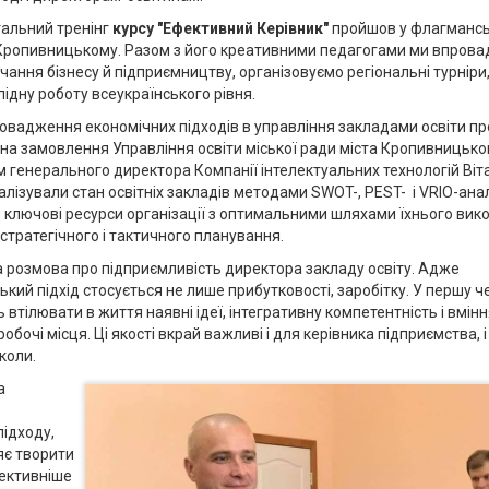
альний тренінг
курсу
"Ефективний Керівник"
пройшов у флагмансь
— Кропивницькому. Разом з його креативними педагогами ми впров
вчання бізнесу й підприємництву, організовуємо регіональні турнір
ідну роботу всеукраїнського рівня.
ровадження економічних підходів в управління закладами освіти п
а на замовлення Управління освіти міської ради міста Кропивницьког
 генерального директора Компанії інтелектуальних технологій Віта
алізували стан освітніх закладів методами SWOT-, PEST- і VRIO-анал
ключові ресурси організації з оптимальними шляхами їхнього вик
 стратегічного і тактичного планування.
 розмова про підприємливість директора закладу освіту. Адже
кий підхід стосується не лише прибутковості, заробітку. У першу ч
ь втілювати в життя наявні ідеї, інтегративну компетентність і вмінн
обочі місця. Ці якості вкрай важливі і для керівника підприємства, і
коли.
а
ідходу,
яє творити
фективніше