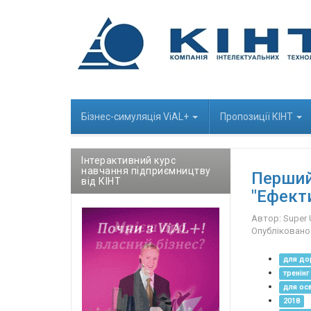
Бізнес-cимуляція ViAL+
Пропозиції КІНТ
Інтерактивний курс
навчання підприємництву
Перший
від КІНТ
"Ефект
Автор:
Super 
Опубліковано
для до
тренінг
для осв
2018