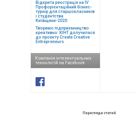
Відкрита реєстрація на ІV
Профорієнтаційний бізнес-
турнір для старшокласників
і студентства
Київщини-2020
Творимо підприємництво
креативно: КІНТ долучилася
до проекту Сreate Creative
Entrepreneurs
Компанія інтелектуальних
технологій на Facebook
Перегляди статей