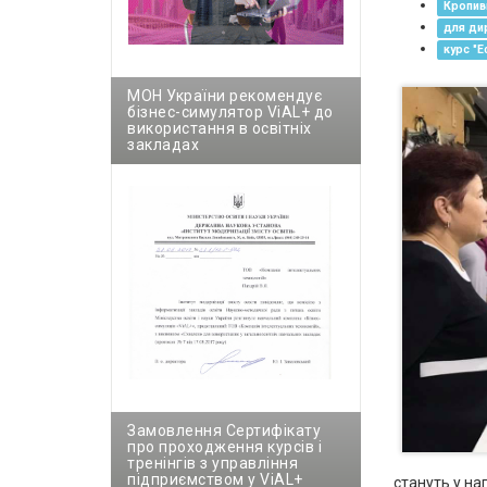
Кропив
для ди
курс "Е
МОН України рекомендує
бізнес-симулятор ViAL+ до
використання в освітніх
закладах
Замовлення Сертифікату
про проходження курсів і
тренінгів з управління
підприємством у ViAL+
стануть у на