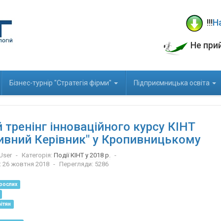
!!!
Н
Не при
Бізнес-турнір "Стратегія фірми"
Підприємницька освіта
 тренінг інноваційного курсу КІНТ
ивний Керівник" у Кропивницькому
User
Категорія:
Події КІНТ у 2018 р.
: 26 жовтня 2018
Перегляди: 5286
рослих
ітян