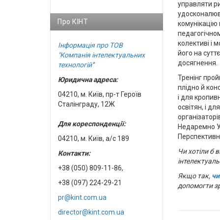
управляти р
удосконалю
Про КІНТ
комунікацію 
педагогічно
колективі і 
Інформація про ТОВ
його на суттє
"Компанія інтелектуальних
досягнення.
технологій
"
Тренінг про
Юридична адреса:
плідно й кон
04210, м. Київ, пр-т Героїв
і для кропив
Сталінграду, 12Ж
освітян, і для
організаторі
Для кореспонденції:
Недаремно Уп
Перспективн
04210, м. Київ, а/с 189
Чи хотіли б в
Контакти:
інтелектуаль
+38 (050) 809-11-86,
Якщо так,
чи
+38 (097) 224-29-21
допомогти зр
pr@kint.com.ua
director@kint.com.ua