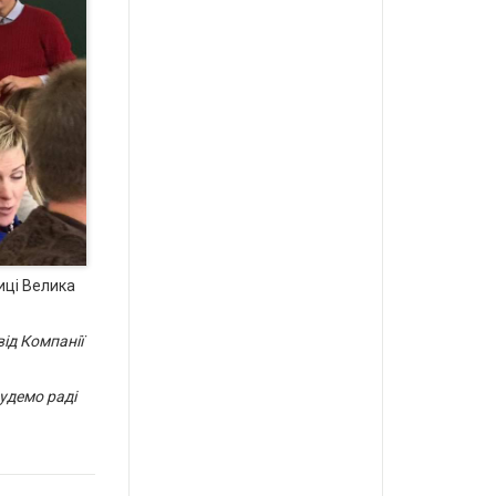
иці Велика
ід Компанії
Будемо раді