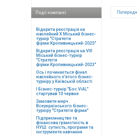
Поперед
Події компанії
Відкрита реєстрація на
ювілейний Х Міський бізнес-
турнір "Стратегія
фірми.Кропивницький-2025"
Відкрита реєстрація на VІІІ
Міський бізнес-турнір
"Стратегія
фірми.Кропивницький-2023"
Ось і починається фінал
ювілейного п'ятого бізнес-
турніру у Київській області
І Бізнес-турнір "Бос.ViAL"
стартував 10 червня
Замовити мерч
Всеукраїнського бізнес-
турніру "Стратегія фірми"
Підприємництво та
фінансова грамотність в
НУШ: сутність, програми та
інструменти навчання