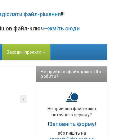
адіслати файл-рішення
!!!
йшов файл-ключ
--жміть сюди
Заходи і проекти
Не прийшов файл-ключ. Що
робити?
Не прийшов файл-ключ
поточного періоду?
!
Заповніть форму
!
або пишіть на