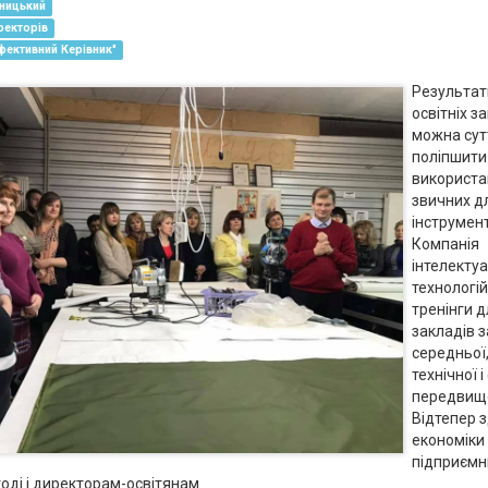
ницький
ректорів
фективний Керівник"
Результат
освітніх з
можна сут
поліпшити
використ
звичних дл
інструмент
Компанія
інтелекту
технологі
тренінги д
закладів з
середньої
технічної 
передвищо
Відтепер 
економіки
підприємн
годі і директорам-освітянам.