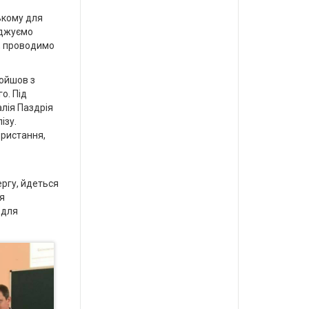
кому для
аджуємо
и, проводимо
ройшов з
о. Під
лія Паздрія
ізу.
ористання,
ергу, йдеться
я
 для