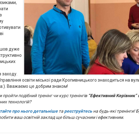
изиками,
вати
в
му
мотивувати
ві
йшов дуже
структивно
ницьких
в заходу.
равління освіти міської ради Кропивницького знаходиться на вул
а:). Вважаємо це добрим знаком!
и пройти подібний тренінг чи курс тренінгів
“Ефективний Керівник”
в
них технологій?
тайте про нього детальніше
та
реєструйтесь
на будь-які тренінги! 
обити ваш освітній заклад ще більш сучасним і ефективним.