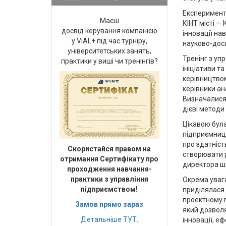
Експеримент
Маєш
КІНТ місті 
досвід керування компанією
інновації на
у ViAL+ під час турніру,
науково-досл
університетських занять,
Тренінг з уп
практики у виші чи тренінгів?
ініціативи т
керівництвом
керівники ан
Визначалися 
дієві методи
Цікавою була
підприємниць
про здатніст
Cкористайся правом на
створювати р
отримання Сертифікату про
директора ш
проходження навчання-
практики з управління
Окрема уваг
підприємством!
приділялася
проектному п
Замов прямо зараз
який дозвол
Детальніше
ТУТ
.
інновації, е