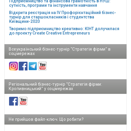
Підприємництво та фінансова грамотність в НУШ:
сутність, програми та інструменти навчання
Відкрита реєстрація на ІV Профорієнтаційний бізнес-
турнір для старшокласників і студентства
Київщини-2020
Творимо підприємництво креативно: КІНТ долучилася
до проекту Сreate Creative Entrepreneurs
Всеукраїнський бізнес-турнір "Стратегія фірми" в
соцмережах
Регіональний бізнес-турнір "Стратегія фірми:
Кропивницький" у соцмережах
Не прийшов файл-ключ. Що робити?