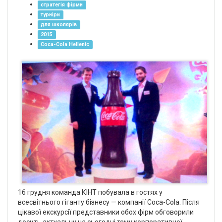
стратегія фірми
турніри
для школярів
2015
Coca-Cola Hellenic
16 грудня команда КІНТ побувала в гостях у
всесвітнього гіганту бізнесу — компанії Coca-Cola. Після
цікавої екскурсії представники обох фірм обговорили
досить актуальну на сьогодні тему корпоративної