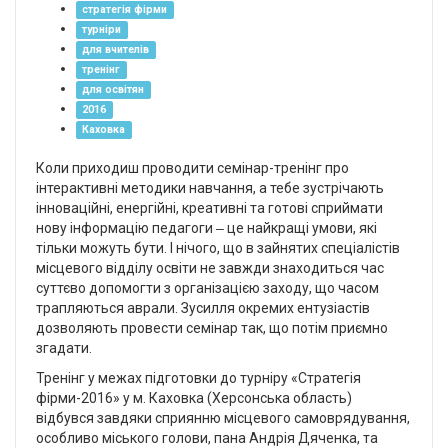
стратегія фірми
турніри
для вчителів
тренінг
для освітян
2016
Каховка
Коли приходиш проводити семінар-тренінг про
інтерактивні методики навчання, а тебе зустрічають
інноваційні, енергійні, креативні та готові сприймати
нову інформацію педагоги ‒ це найкращі умови, які
тільки можуть бути. І нічого, що в зайнятих спеціалістів
місцевого відділу освіти не завжди знаходиться час
суттєво допомогти з організацією заходу, що часом
трапляються аврали. Зусилля окремих ентузіастів
дозволяють провести семінар так, що потім приємно
згадати.
Тренінг у межах підготовки до турніру «Стратегія
фірми-2016» у м. Каховка (Херсонська область)
відбувся завдяки сприянню місцевого самоврядування,
особливо міського голови, пана Андрія Дяченка, та