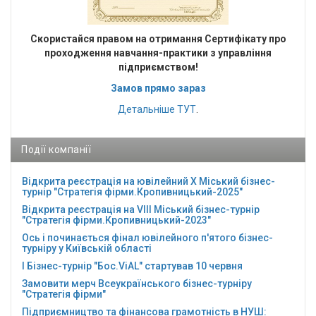
Cкористайся правом на отримання Сертифікату про
проходження навчання-практики з управління
підприємством!
Замов прямо зараз
Детальніше
ТУТ
.
Події компанії
Відкрита реєстрація на ювілейний Х Міський бізнес-
турнір "Стратегія фірми.Кропивницький-2025"
Відкрита реєстрація на VІІІ Міський бізнес-турнір
"Стратегія фірми.Кропивницький-2023"
Ось і починається фінал ювілейного п'ятого бізнес-
турніру у Київській області
І Бізнес-турнір "Бос.ViAL" стартував 10 червня
Замовити мерч Всеукраїнського бізнес-турніру
"Стратегія фірми"
Підприємництво та фінансова грамотність в НУШ: