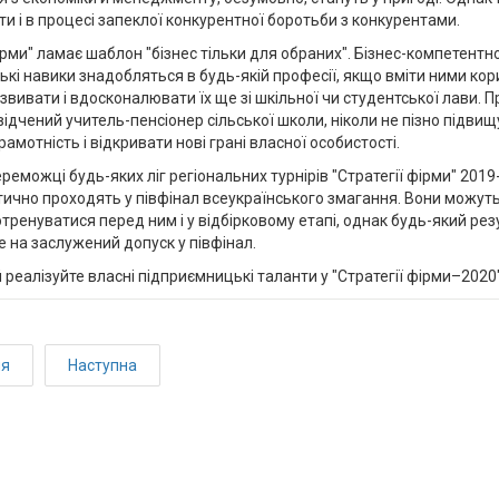
и і в процесі запеклої конкурентної боротьби з конкурентами.
ірми" ламає шаблон "бізнес тільки для обраних". Бізнес-компетентно
кі навики знадобляться в будь-якій професії, якщо вміти ними кор
вивати і вдосконалювати їх ще зі шкільної чи студентської лави. П
ідчений учитель-пенсіонер сільської школи, ніколи не пізно підви
амотність і відкривати нові грані власної особистості.
ереможці будь-яких ліг регіональних турнірів "Стратегії фірми" 2019-
ично проходять у півфінал всеукраїнського змагання. Вони можуть
ренуватися перед ним і у відбірковому етапі, однак будь-який резу
е на заслужений допуск у півфінал.
 й реалізуйте власні підприємницькі таланти у "Стратегії фірми–2020
ня
Наступна