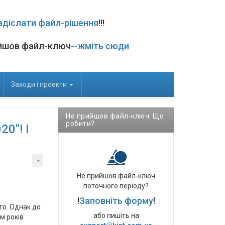
адіслати файл-рішення
!!!
йшов файл-ключ
--жміть сюди
Заходи і проекти
Не прийшов файл-ключ. Що
робити?
0"! І
Не прийшов файл-ключ
поточного періоду?
!
Заповніть форму
!
го. Однак до
або пишіть на
ім років