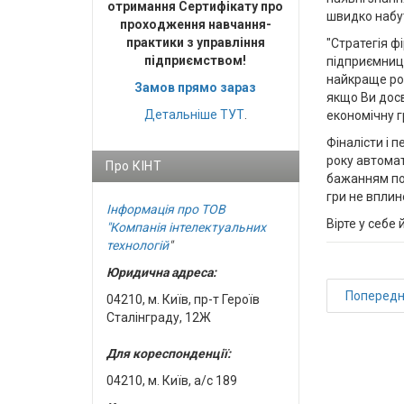
отримання Сертифікату про
швидко набут
проходження навчання-
практики з управління
"Стратегія ф
підприємством!
підприємниць
найкраще роз
Замов прямо зараз
якщо Ви досв
Детальніше
ТУТ
.
економічну гр
Фіналісти і п
року автомат
Про КІНТ
бажанням пот
гри не вплин
Інформація про ТОВ
Вірте у себе
"Компанія інтелектуальних
технологій
"
Юридична адреса:
Поперед
04210, м. Київ, пр-т Героїв
Сталінграду, 12Ж
Для кореспонденції:
04210, м. Київ, а/с 189