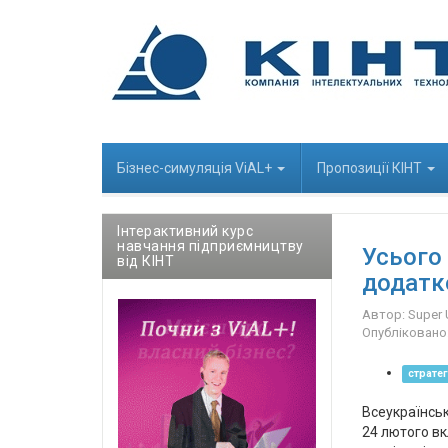
Бізнес-cимуляція ViAL+
Пропозиції КІНТ
Інтерактивний курс
навчання підприємництву
Усього 
від КІНТ
додатк
Автор:
Super 
Опубліковано
стратег
Всеукраїнськ
24 лютого в