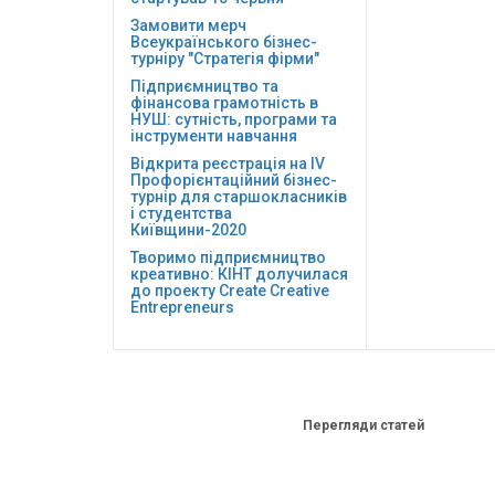
Замовити мерч
Всеукраїнського бізнес-
турніру "Стратегія фірми"
Підприємництво та
фінансова грамотність в
НУШ: сутність, програми та
інструменти навчання
Відкрита реєстрація на ІV
Профорієнтаційний бізнес-
турнір для старшокласників
і студентства
Київщини-2020
Творимо підприємництво
креативно: КІНТ долучилася
до проекту Сreate Creative
Entrepreneurs
Перегляди статей