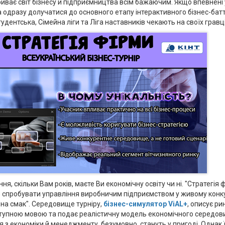
риває світ бізнесу й підприємництва всім бажаючим. Якщо впевнені
 одразу долучатися до основного етапу інтерактивного бізнес-батт
тудентська, Сімейна ліги та Ліга наставників чекають на своїх гравц
ня, скільки Вам років, маєте Ви економічну освіту чи ні. "Стратегія 
че спробувати управління виробничим підприємством у живому кон
на смак". Середовище турніру,
бізнес-симулятор ViAL+
, описує ри
тупною мовою та подає реалістичну модель економічного середов
я з економіки й менеджменту, безумовно, стануть у пригоді. Однак