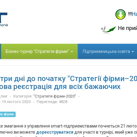
!!!
Н
Не при
Бізнес-турнір "Стратегія фірми"
Підприємницька освіта
три дні до початку "Стратегії фірми–202
ова реєстрація для всіх бажаючих
User
Категорія:
"Стратегія фірми-2020"
: 19 лютого 2020
Перегляди: 4828
ія фірми
е змагання з управління smart-підприємствами почнеться 21 люто
ключно ви можете
дореєструватися
для участі в турнірі, який уже с