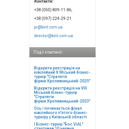
Контакти:
+38 (050) 809-11-86,
+38 (097) 224-29-21
pr@kint.com.ua
director@kint.com.ua
Події компанії
Відкрита реєстрація на
ювілейний Х Міський бізнес-
турнір "Стратегія
фірми.Кропивницький-2025"
Відкрита реєстрація на VІІІ
Міський бізнес-турнір
"Стратегія
фірми.Кропивницький-2023"
Ось і починається фінал
ювілейного п'ятого бізнес-
турніру у Київській області
І Бізнес-турнір "Бос.ViAL"
стартував 10 червня