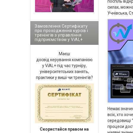
поспіль відк
силах, можна
Учнівська, С
Замовлення Сертифікату
про проходження курсів і
тренінгів з управління
підприємством у ViAL+
Маєш
досвід керування компанією
у ViAL+ під час турніру,
університетських занять,
практики у виші чи тренінгів?
Немає значен
всіх, хто хо
середовищі "
процеси дос
Cкористайся правом на
наявні знанн