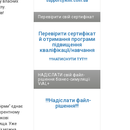
support@kint.com.ua
 у власних
лу.
ів!
Перевірити свій сертифікат
Перевірити сертифікат
й отримання програми
підвищення
кваліфікації/навчання
!!!НАТИСНУТИ ТУТ!!!
НАДІСЛАТИ свій файл-
рішення бізнес-симуляції
ViAL+
!!!Надіслати файл-
рішення!!!
фірми" єднає
курентному
нкові
ища. Уже
 їх можна