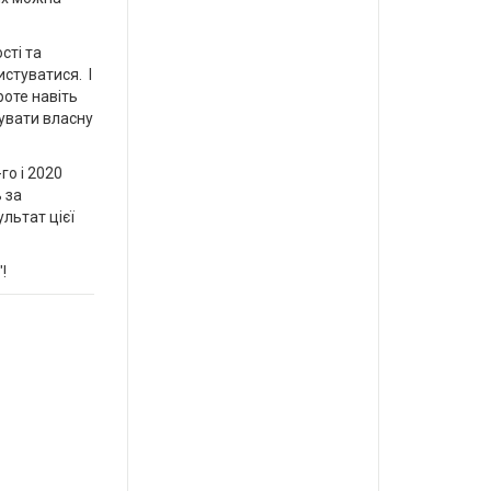
сті та
истуватися. І
роте навіть
щувати власну
го і 2020
 за
льтат цієї
"!