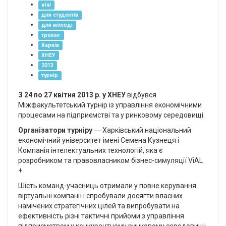
vial
для студентів
для молоді
тренінг
Харків
ХНЕУ
2013
турнір
З 24 по 27 квітня 2013 р. у ХНЕУ
відбувся
Міжфакультетський турнір із управління економічними
процесами на підприємстві та у ринковому середовищі.
Організатори турніру
― Харківський національний
економічний університет імені Семена Кузнеця і
Компанія інтелектуальних технологій, яка є
розробником та правовласником бізнес-симуляції ViAL
+.
Шість команд-учасниць отримали у повне керування
віртуальні компанії і спробували досягти власних
намічених стратегічних цілей та випробувати на
ефективність різні тактичні прийоми з управління