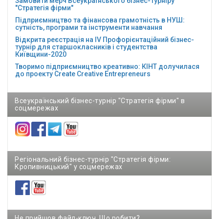
Замовити мерч Всеукраїнського бізнес-турніру
"Стратегія фірми"
Підприємництво та фінансова грамотність в НУШ:
сутність, програми та інструменти навчання
Відкрита реєстрація на ІV Профорієнтаційний бізнес-
турнір для старшокласників і студентства
Київщини-2020
Творимо підприємництво креативно: КІНТ долучилася
до проекту Сreate Creative Entrepreneurs
Всеукраїнський бізнес-турнір "Стратегія фірми" в
соцмережах
Регіональний бізнес-турнір "Стратегія фірми:
Кропивницький" у соцмережах
Не прийшов файл-ключ. Що робити?