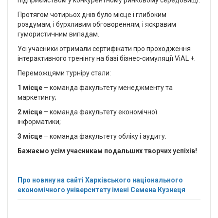
підприємством у конкурентному ринковому середовищі.
Протягом чотирьох днів було місце і глибоким
роздумам, і бурхливим обговоренням, і яскравим
гумористичним випадам.
Усі учасники отримали сертифікати про проходження
інтерактивного тренінгу на базі бізнес-симуляції ViAL +.
Переможцями турніру стали:
1 місце
– команда факультету менеджменту та
маркетингу;
2 місце
– команда факультету економічної
інформатики;
3 місце
– команда факультету обліку і аудиту.
Бажаємо усім учасникам подальших творчих успіхів!
Про новину на сайті Харківського національного
економічного університету імені Семена Кузнеця