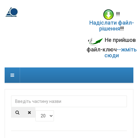
!!!
Надіслати файл-
рішення
!!!
Не прийшов
файл-ключ
--жміть
сюди
Введіть
частину
назви
Показувати