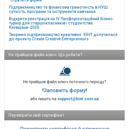
"Стратегія фірми"
Підприємництво та фінансова грамотність в НУШ:
сутність, програми та інструменти навчання
Відкрита реєстрація на ІV Профорієнтаційний бізнес-
турнір для старшокласників і студентства
Київщини-2020
Творимо підприємництво креативно: КІНТ долучилася
до проекту Сreate Creative Entrepreneurs
Не прийшов файл-ключ. Що робити?
Не прийшов файл-ключ поточного періоду?
!
Заповніть форму
!
або пишіть на
support@kint.com.ua
Перевірити свій сертифікат
Перевірити сертифікат й отримання