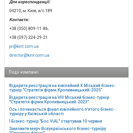
Для кореспонденції:
04210, м. Київ, а/с 189
Контакти:
+38 (050) 809-11-86,
+38 (097) 224-29-21
pr@kint.com.ua
director@kint.com.ua
Події компанії
Відкрита реєстрація на ювілейний Х Міський бізнес-
турнір "Стратегія фірми.Кропивницький-2025"
Відкрита реєстрація на VІІІ Міський бізнес-турнір
"Стратегія фірми.Кропивницький-2023"
Ось і починається фінал ювілейного п'ятого бізнес-
турніру у Київській області
І Бізнес-турнір "Бос.ViAL" стартував 10 червня
Замовити мерч Всеукраїнського бізнес-турніру