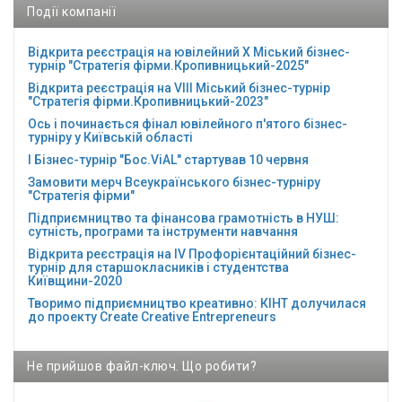
Події компанії
Відкрита реєстрація на ювілейний Х Міський бізнес-
турнір "Стратегія фірми.Кропивницький-2025"
Відкрита реєстрація на VІІІ Міський бізнес-турнір
"Стратегія фірми.Кропивницький-2023"
Ось і починається фінал ювілейного п'ятого бізнес-
турніру у Київській області
І Бізнес-турнір "Бос.ViAL" стартував 10 червня
Замовити мерч Всеукраїнського бізнес-турніру
"Стратегія фірми"
Підприємництво та фінансова грамотність в НУШ:
сутність, програми та інструменти навчання
Відкрита реєстрація на ІV Профорієнтаційний бізнес-
турнір для старшокласників і студентства
Київщини-2020
Творимо підприємництво креативно: КІНТ долучилася
до проекту Сreate Creative Entrepreneurs
Не прийшов файл-ключ. Що робити?