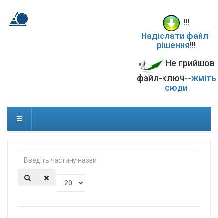
!!!
Надіслати файл-
рішення
!!!
Не прийшов
файл-ключ
--жміть
сюди
Введіть
частину
назви
Показувати