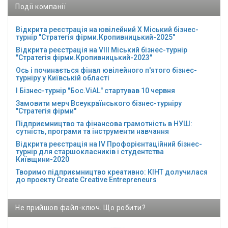
Події компанії
Відкрита реєстрація на ювілейний Х Міський бізнес-
турнір "Стратегія фірми.Кропивницький-2025"
Відкрита реєстрація на VІІІ Міський бізнес-турнір
"Стратегія фірми.Кропивницький-2023"
Ось і починається фінал ювілейного п'ятого бізнес-
турніру у Київській області
І Бізнес-турнір "Бос.ViAL" стартував 10 червня
Замовити мерч Всеукраїнського бізнес-турніру
"Стратегія фірми"
Підприємництво та фінансова грамотність в НУШ:
сутність, програми та інструменти навчання
Відкрита реєстрація на ІV Профорієнтаційний бізнес-
турнір для старшокласників і студентства
Київщини-2020
Творимо підприємництво креативно: КІНТ долучилася
до проекту Сreate Creative Entrepreneurs
Не прийшов файл-ключ. Що робити?