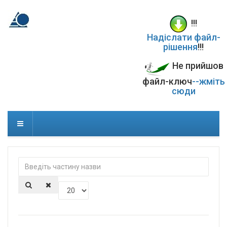
!!!
Надіслати файл-
рішення
!!!
Не прийшов
файл-ключ
--жміть
сюди
Введіть
частину
назви
Показувати