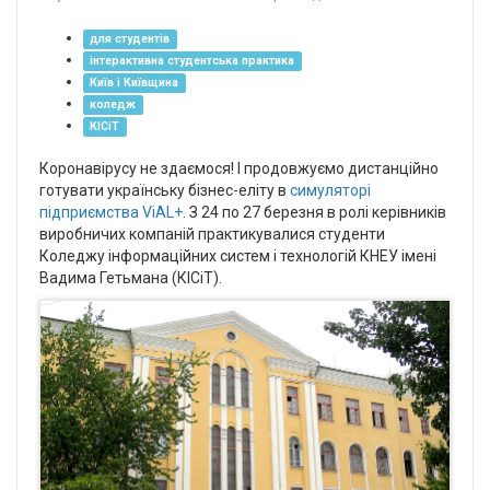
для студентів
інтерактивна студентська практика
Київ і Київщина
коледж
КІСіТ
Коронавірусу не здаємося! І продовжуємо дистанційно
готувати українську бізнес-еліту в
симуляторі
підприємства ViAL+
. З 24 по 27 березня в ролі керівників
виробничих компаній практикувалися студенти
Коледжу інформаційних систем і технологій КНЕУ імені
Вадима Гетьмана (КІСіТ).