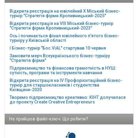
Відкрита реєстрація на ювілейний Х Міський бізнес-
турнір "Стратегія фірми.Кропивницький-2025"
Відкрита реєстрація на VІІІ Міський бізнес-турнір
"Стратегія фірми.Кропивницький-2023"
Ось і починається фінал ювілейного п'ятого бізнес-
турніру у Київській області
І Бізнес-турнір "Бос.ViAL" стартував 10 червня
Замовити мерч Всеукраїнського бізнес-турніру
"Стратегія фірми"
Підприємництво та фінансова грамотність в НУШ:
сутність, програми та інструменти навчання
Відкрита реєстрація на ІV Профорієнтаційний бізнес-
турнір для старшокласників і студентства
Київщини-2020
Творимо підприємництво креативно: КІНТ долучилася
до проекту Сreate Creative Entrepreneurs
Не прийшов файл-ключ. Що робити?