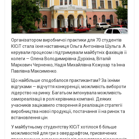
Організатором виробничої практики для 70 студентів
КІСіТ стала їхня наставниця Ольга Антонівна Шульга. А
керували процесом і підтримували майбутніх фахівців її
колеги — Олена Володимирівна Дуріхіна, Віталій
Маркович Черненко, Надія Михайлівна Кожухар та Інна
Павлівна Максименко.
Що найбільше сподобалося практикантам? За їхніми
відгуками — відчуття конкуренції, можливість вибороти
лідерство на ринку. Багатьом імпонувала можливість
самореалізації в ролі керівника компанії. Деяких
учасників зацікавило створення й реалізація стратегії
виробництва нової продукції, постачання її на ринок та
встановлення цін.
У майбутньому студентству КІСіТ хотілося б більше
можливостей для гри з овердрафтом, присвячених