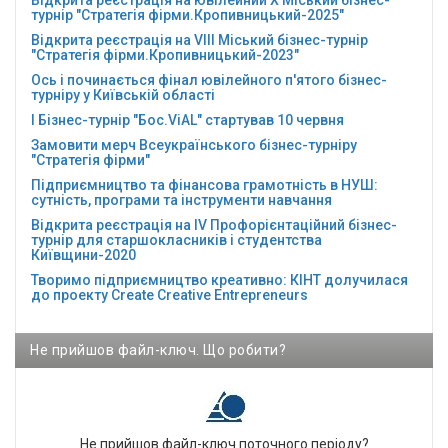
турнір "Стратегія фірми.Кропивницький-2025"
Відкрита реєстрація на VІІІ Міський бізнес-турнір
"Стратегія фірми.Кропивницький-2023"
Ось і починається фінал ювілейного п'ятого бізнес-
турніру у Київській області
І Бізнес-турнір "Бос.ViAL" стартував 10 червня
Замовити мерч Всеукраїнського бізнес-турніру
"Стратегія фірми"
Підприємництво та фінансова грамотність в НУШ:
сутність, програми та інструменти навчання
Відкрита реєстрація на ІV Профорієнтаційний бізнес-
турнір для старшокласників і студентства
Київщини-2020
Творимо підприємництво креативно: КІНТ долучилася
до проекту Сreate Creative Entrepreneurs
Не прийшов файл-ключ. Що робити?
Не прийшов файл-ключ поточного періоду?