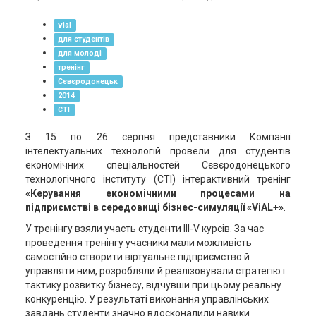
vial
для студентів
для молоді
тренінг
Сєвєродонецьк
2014
СТІ
З 15 по 26 серпня представники Компанії
інтелектуальних технологій провели для студентів
економічних спеціальностей Сєвєродонецького
технологічного інституту (СТІ) інтерактивний тренінг
«Керування економічними процесами на
підприємстві в середовищі бізнес-симуляції «ViAL+»
.
У тренінгу взяли участь студенти III-V курсів. За час
проведення тренінгу учасники мали можливість
самостійно створити віртуальне підприємство й
управляти ним, розробляли й реалізовували стратегію і
тактику розвитку бізнесу, відчувши при цьому реальну
конкуренцію. У результаті виконання управлінських
завдань студенти значно вдосконалили навики