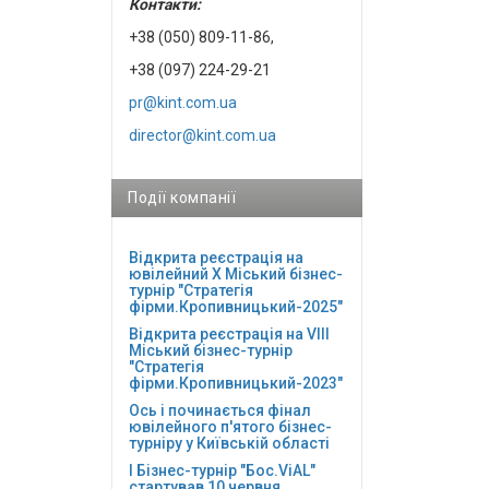
Контакти:
+38 (050) 809-11-86,
+38 (097) 224-29-21
pr@kint.com.ua
director@kint.com.ua
Події компанії
Відкрита реєстрація на
ювілейний Х Міський бізнес-
турнір "Стратегія
фірми.Кропивницький-2025"
Відкрита реєстрація на VІІІ
Міський бізнес-турнір
"Стратегія
фірми.Кропивницький-2023"
Ось і починається фінал
ювілейного п'ятого бізнес-
турніру у Київській області
І Бізнес-турнір "Бос.ViAL"
стартував 10 червня