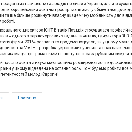
 працівників навчальних закладів не лише з України, але й із сусідн
орять європейський освітній простір, мали змогу обмінятися досвід
и та ще більше розвинути власну академічну мобільність для відм
 роботі.
ерального директора КІНТ Віталія Паздрія стосувалася професійної
ків ‒ одного з першочергових завдань і вчителя, і директора ЗНЗ.
атегія фірми-2016» розповів та продемонстрував, як у цьому може
дприємства ViAL+ ‒ розробка українських учених та практиків-еконо
казниками ця програма нічим не поступається зарубіжним симулят
 простір освіти й науки має постійно розширюватися і вдосконалю
раїни у цьому відведена не остання роль. Тож будемо робити все
мпетентностей молоді Європи!
ня
Наступна