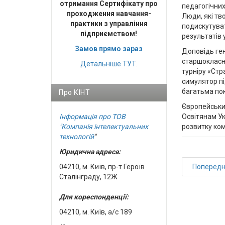
отримання Сертифікату про
педагогічних
проходження навчання-
Люди, які тв
практики з управління
подискутуват
підприємством!
результатів у
Замов прямо зараз
Доповідь ген
старшокласни
Детальніше
ТУТ
.
турніру «Стр
симулятор пі
багатьма по
Про КІНТ
Європейський
Освітянам Ук
Інформація про ТОВ
розвитку ко
"Компанія інтелектуальних
технологій
"
Юридична адреса:
Поперед
04210, м. Київ, пр-т Героїв
Сталінграду, 12Ж
Для кореспонденції:
04210, м. Київ, а/с 189