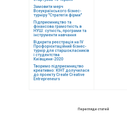
Замовити мерч
Всеукраїнського бізнес-
турніру "Стратегія фірми"
Підприємництво та
фінансова грамотність в
НУШ: сутність, програми та
інструменти навчання
Відкрита реєстрація на ІV
Профорієнтаційний бізнес-
турнір для старшокласників
і студентства
Київщини-2020
Творимо підприємництво
креативно: КІНТ долучилася
до проекту Сreate Creative
Entrepreneurs
Перегляди статей