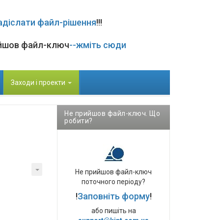
адіслати файл-рішення
!!!
йшов файл-ключ
--жміть сюди
Заходи і проекти
Не прийшов файл-ключ. Що
робити?
Не прийшов файл-ключ
поточного періоду?
!
Заповніть форму
!
або пишіть на