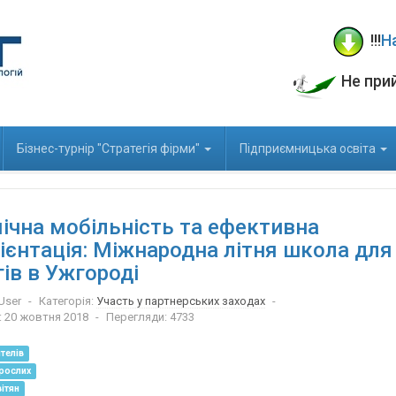
!!!
Н
Не при
Бізнес-турнір "Стратегія фірми"
Підприємницька освіта
ічна мобільність та ефективна
ієнтація: Міжнародна літня школа для
ів в Ужгороді
User
Категорія:
Участь у партнерських заходах
: 20 жовтня 2018
Перегляди: 4733
телів
рослих
ітян