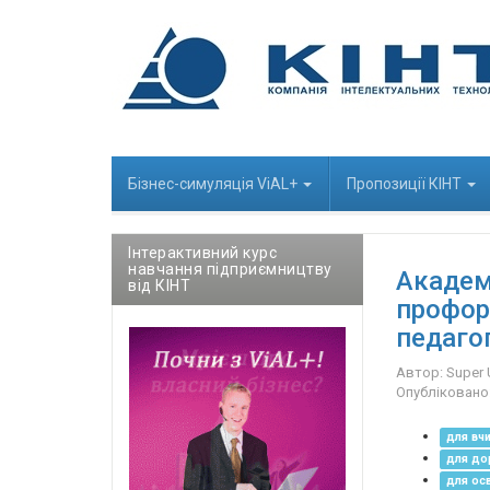
Бізнес-cимуляція ViAL+
Пропозиції КІНТ
Інтерактивний курс
навчання підприємництву
Академ
від КІНТ
профор
педагог
Автор:
Super 
Опубліковано
для вчи
для до
для осв