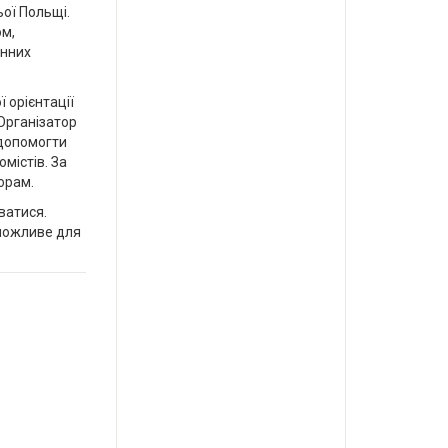
ьої Польщі.
ом,
інних
 орієнтації
 Організатор
 допомогти
містів. За
орам.
ватися.
 можливе для