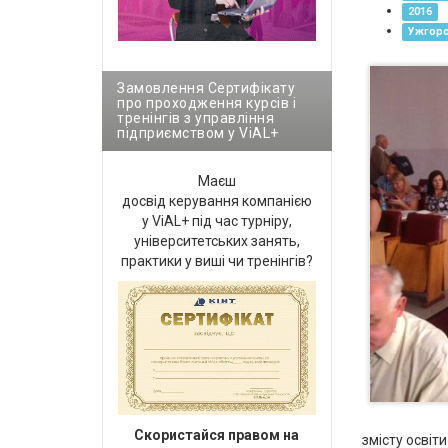
2016
Ужгор
Замовлення Сертифікату
про проходження курсів і
тренінгів з управління
підприємством у ViAL+
Маєш
досвід керування компанією
у ViAL+ під час турніру,
університетських занять,
практики у виші чи тренінгів?
Cкористайся правом на
змісту освіт