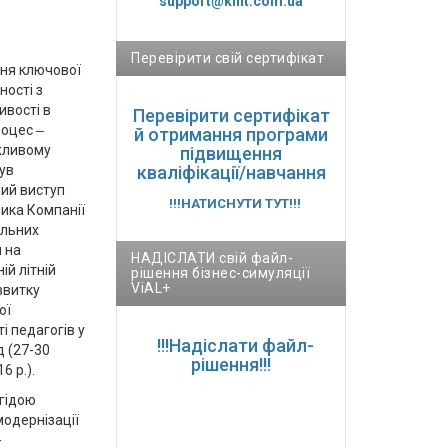
support@kint.com.ua
Перевірити свій сертифікат
ння ключової
ності з
ивості в
Перевірити сертифікат
роцес ‒
й отримання програми
жливому
підвищення
ув
кваліфікації/навчання
ий виступ
!!!НАТИСНУТИ ТУТ!!!
ика Компанії
альних
 на
НАДІСЛАТИ свій файл-
й літній
рішення бізнес-симуляції
ViAL+
звитку
ої
і педагогів у
!!!Надіслати файл-
д (27-30
рішення!!!
6 р.).
егідою
модернізації
-