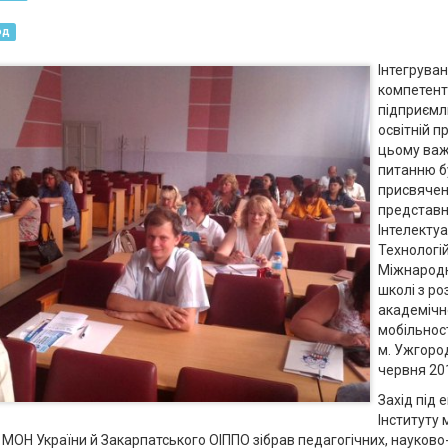
од
Інтегрува
компетент
підприємл
освітній п
цьому ва
питанню б
присвячен
представн
Інтелекту
Технологій
Міжнародні
школі з ро
академічн
мобільност
м. Ужгоро
червня 201
Захід під 
Інституту 
и МОН України й Закарпатського ОІППО зібрав педагогічних, науково