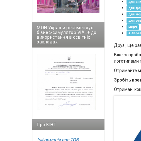
для вчи
для до
для мо
для осв
мерч
МОН України рекомендує
бізнес-симулятор ViAL+ до
я-пере
використання в освітніх
закладах
Друзі, ще ра
Вже розробле
логотипами т
Отримайте мо
Зробіть пре
Отримані кош
Про КІНТ
Інформація про ТОВ