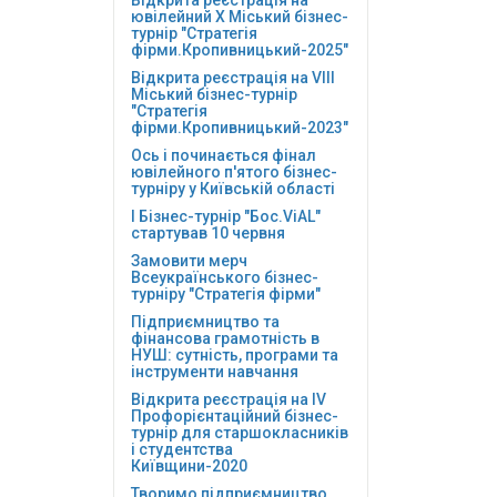
ювілейний Х Міський бізнес-
турнір "Стратегія
фірми.Кропивницький-2025"
Відкрита реєстрація на VІІІ
Міський бізнес-турнір
"Стратегія
фірми.Кропивницький-2023"
Ось і починається фінал
ювілейного п'ятого бізнес-
турніру у Київській області
І Бізнес-турнір "Бос.ViAL"
стартував 10 червня
Замовити мерч
Всеукраїнського бізнес-
турніру "Стратегія фірми"
Підприємництво та
фінансова грамотність в
НУШ: сутність, програми та
інструменти навчання
Відкрита реєстрація на ІV
Профорієнтаційний бізнес-
турнір для старшокласників
і студентства
Київщини-2020
Творимо підприємництво