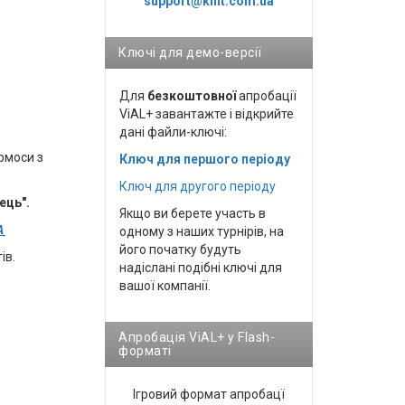
support@kint.com.ua
Ключі для демо-версії
Для
безкоштовної
апробації
ViAL+ завантажте і відкрийте
дані файли-ключі:
рмоси з
Ключ для першого періоду
Ключ для другого періоду
ець".
Якщо ви берете участь в
A
одному з наших турнірів, на
його початку будуть
ів.
надіслані подібні ключі для
вашої компанії.
Апробація ViAL+ у Flash-
форматі
Ігровий формат апробацї