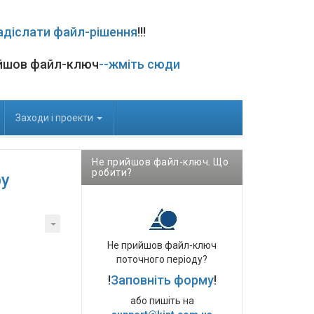
адіслати файл-рішення
!!!
йшов файл-ключ
--жміть сюди
Заходи і проекти
Не прийшов файл-ключ. Що
робити?
ру
Не прийшов файл-ключ
поточного періоду?
!
Заповніть форму
!
або пишіть на