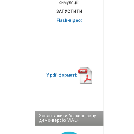
симуляції:
ЗАПУСТИТИ
Flash-відео:
У pdf-форматі:
Завантажити безкоштовну
демо-версію ViAL+