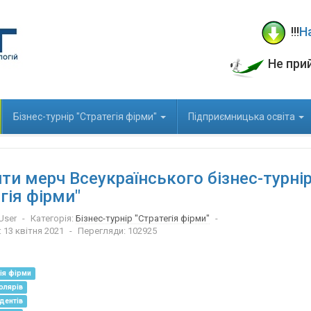
!!!
Н
Не при
Бізнес-турнір "Стратегія фірми"
Підприємницька освіта
ти мерч Всеукраїнського бізнес-турні
гія фірми"
User
Категорія:
Бізнес-турнір "Стратегія фірми"
 13 квітня 2021
Перегляди: 102925
ія фірми
олярів
дентів