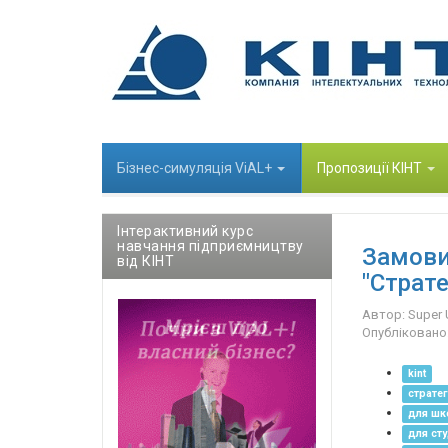
Бізнес-cимуляція ViAL+
Пропозиції КІНТ
Інтерактивний курс
навчання підприємництву
Замови
від КІНТ
"Страте
Автор:
Super 
Опубліковано:
kint
стратег
для шк
для сту