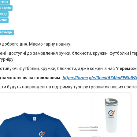
телів
рослих
лоді
ітян
можець
з доброго дня. Маємо гарну новину.
ні і доступні до замовлення ручки, блокноти, кружки, футболки і те
урніру.
тивуючі футболки, кружки, блокноти, адже кожен із нас
"перемож
дзамовлення за посиланням:
https://forms.gle/3ecut67AhnFEBtdW
ти будуть направдені на підтримку турніру і розвиток наших проєкт