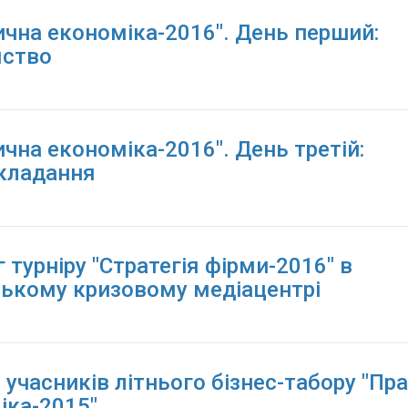
ична економіка-2016". День перший:
ство
чна економіка-2016". День третій:
кладання
 турніру "Стратегія фірми-2016" в
ському кризовому медіацентрі
 учасників літнього бізнес-табору "Пр
іка-2015"