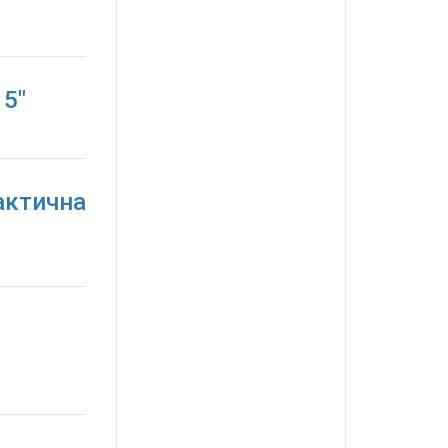
15"
актична