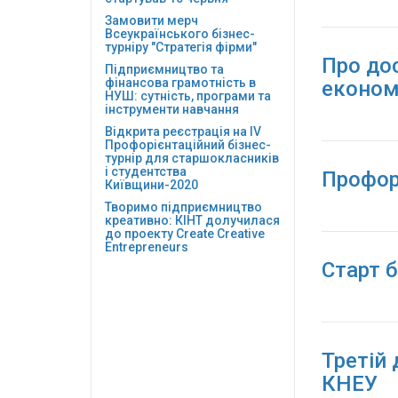
Замовити мерч
Всеукраїнського бізнес-
турніру "Стратегія фірми"
Про до
Підприємництво та
фінансова грамотність в
економ
НУШ: сутність, програми та
інструменти навчання
Відкрита реєстрація на ІV
Профорієнтаційний бізнес-
турнір для старшокласників
і студентства
Профор
Київщини-2020
Творимо підприємництво
креативно: КІНТ долучилася
до проекту Сreate Creative
Entrepreneurs
Старт 
Третій 
КНЕУ