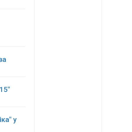
ва
15"
ка" у