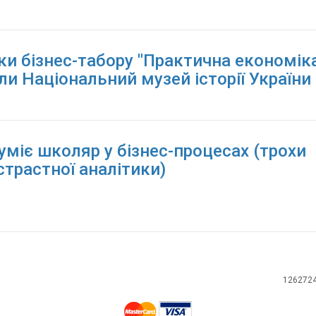
ки бізнес-табору "Практична економік
ли Національний музей історії України
уміє школяр у бізнес-процесах (трохи
страстної аналітики)
126272