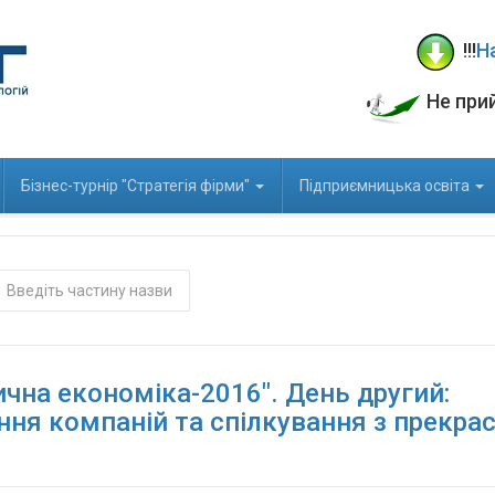
!!!
Н
Не при
Бізнес-турнір "Стратегія фірми"
Підприємницька освіта
Введіть
частину
назви
чна економіка-2016". День другий:
ння компаній та спілкування з прекра