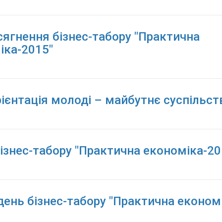
сягнення бізнес-табору "Практична
іка-2015"
ієнтація молоді – майбутнє суспільст
бізнес-табору "Практична економіка-20
день бізнес-табору "Практична економі