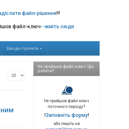
адіслати файл-рішення
!!!
йшов файл-ключ
--жміть сюди
Заходи і проекти
Не прийшов файл-ключ. Що
робити?
Показувати
Не прийшов файл-ключ
поточного періоду?
сним
!
Заповніть форму
!
або пишіть на