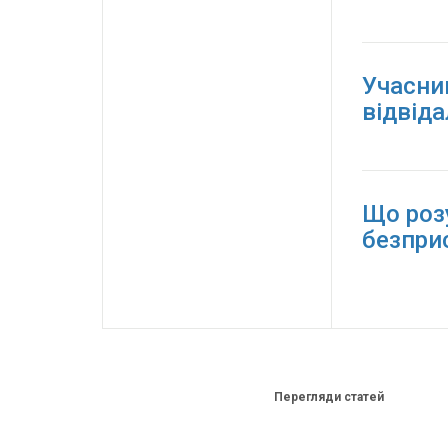
Учасни
відвіда
Що роз
безпри
Перегляди статей