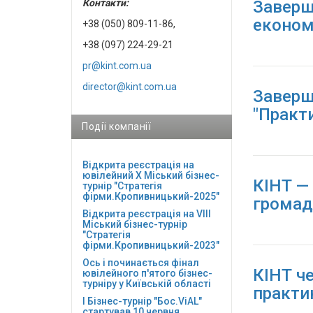
Заверш
Контакти:
економ
+38 (050) 809-11-86,
+38 (097) 224-29-21
pr@kint.com.ua
director@kint.com.ua
Заверш
"Практ
Події компанії
Відкрита реєстрація на
ювілейний Х Міський бізнес-
КІНТ —
турнір "Стратегія
фірми.Кропивницький-2025"
громад
Відкрита реєстрація на VІІІ
Міський бізнес-турнір
"Стратегія
фірми.Кропивницький-2023"
Ось і починається фінал
КІНТ че
ювілейного п'ятого бізнес-
турніру у Київській області
практи
І Бізнес-турнір "Бос.ViAL"
стартував 10 червня