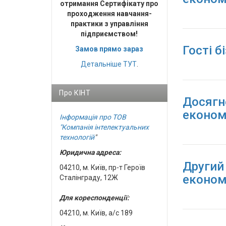
отримання Сертифікату про
проходження навчання-
практики з управління
підприємством!
Гості б
Замов прямо зараз
Детальніше
ТУТ
.
Про КІНТ
Досягн
економ
Інформація про ТОВ
"Компанія інтелектуальних
технологій
"
Юридична адреса:
Другий
04210, м. Київ, пр-т Героїв
економ
Сталінграду, 12Ж
Для кореспонденції:
04210, м. Київ, а/с 189