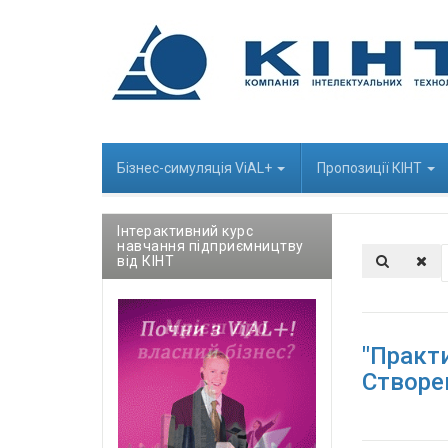
Бізнес-cимуляція ViAL+
Пропозиції КІНТ
Інтерактивний курс
навчання підприємництву
від КІНТ
"Практи
Створе