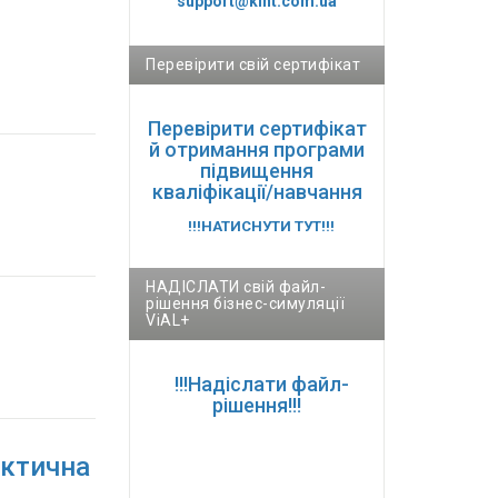
support@kint.com.ua
Перевірити свій сертифікат
Перевірити сертифікат
й отримання програми
підвищення
кваліфікації/навчання
!!!НАТИСНУТИ ТУТ!!!
НАДІСЛАТИ свій файл-
рішення бізнес-симуляції
ViAL+
!!!Надіслати файл-
рішення!!!
актична