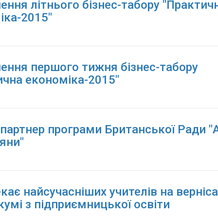
ення літнього бізнес-табору "Практич
іка-2015"
ення першого тижня бізнес-табору
ична економіка-2015"
 партнер програми Британської Ради "
яни"
кає найсучасніших учителів на верніса
кумі з підприємницької освіти