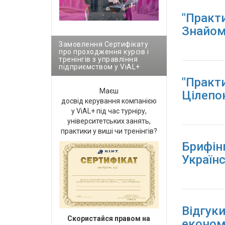
"Практ
Знайом
Замовлення Сертифікату
про проходження курсів і
тренінгів з управління
підприємством у ViAL+
"Практи
Маєш
Цілепо
досвід керування компанією
у ViAL+ під час турніру,
університетських занять,
практики у виші чи тренінгів?
Брифінг
Україн
Відгуки
Cкористайся правом на
економ